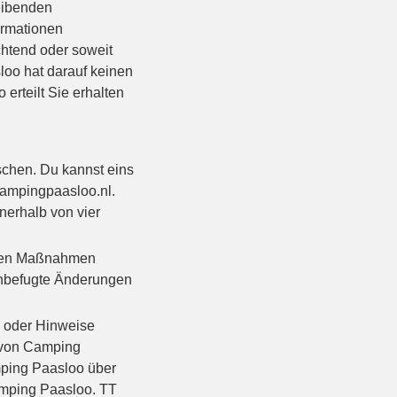
eibenden
formationen
ichtend oder soweit
loo hat darauf keinen
rteilt Sie erhalten
schen. Du kannst eins
campingpaasloo.nl.
nerhalb von vier
ssen Maßnahmen
unbefugte Änderungen
d oder Hinweise
t von Camping
ping Paasloo über
amping Paasloo. TT