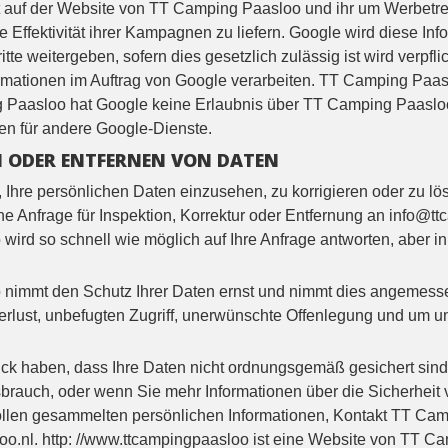
et auf der Website von TT Camping Paasloo und ihr um Werbetr
e Effektivität ihrer Kampagnen zu liefern. Google wird diese In
tte weitergeben, sofern dies gesetzlich zulässig ist wird verpfl
formationen im Auftrag von Google verarbeiten. TT Camping Paas
 Paasloo hat Google keine Erlaubnis über TT Camping Paasloo e
nen für andere Google-Dienste.
N ODER ENTFERNEN VON DATEN
 Ihre persönlichen Daten einzusehen, zu korrigieren oder zu lö
e Anfrage für Inspektion, Korrektur oder Entfernung an info@tt
ird so schnell wie möglich auf Ihre Anfrage antworten, aber in
nimmt den Schutz Ihrer Daten ernst und nimmt dies angeme
erlust, unbefugten Zugriff, unerwünschte Offenlegung und um 
ck haben, dass Ihre Daten nicht ordnungsgemäß gesichert sin
sbrauch, oder wenn Sie mehr Informationen über die Sicherhei
len gesammelten persönlichen Informationen, Kontakt TT Cam
o.nl. http: //www.ttcampingpaasloo ist eine Website von TT C