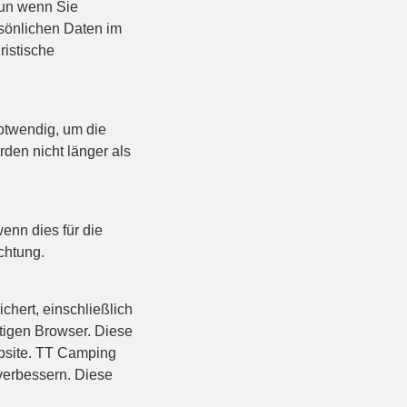
 tun wenn Sie
rsönlichen Daten im
ristische
otwendig, um die
rden nicht länger als
enn dies für die
chtung.
hert, einschließlich
tigen Browser. Diese
bsite. TT Camping
verbessern. Diese