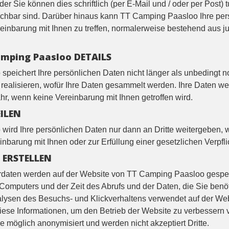
er Sie können dies schriftlich (per E-Mail und / oder per Post)
reichbar sind. Darüber hinaus kann TT Camping Paasloo Ihre pe
inbarung mit Ihnen zu treffen, normalerweise bestehend aus ju
amping Paasloo DETAILS
peichert Ihre persönlichen Daten nicht länger als unbedingt n
 realisieren, wofür Ihre Daten gesammelt werden. Ihre Daten we
ahr, wenn keine Vereinbarung mit Ihnen getroffen wird.
ILEN
ird Ihre persönlichen Daten nur dann an Dritte weitergeben, w
nbarung mit Ihnen oder zur Erfüllung einer gesetzlichen Verpfli
 ERSTELLEN
daten werden auf der Website von TT Camping Paasloo gespeic
 Computers und der Zeit des Abrufs und der Daten, die Sie benö
alysen des Besuchs- und Klickverhaltens verwendet auf der We
ese Informationen, um den Betrieb der Website zu verbessern 
e möglich anonymisiert und werden nicht akzeptiert Dritte.